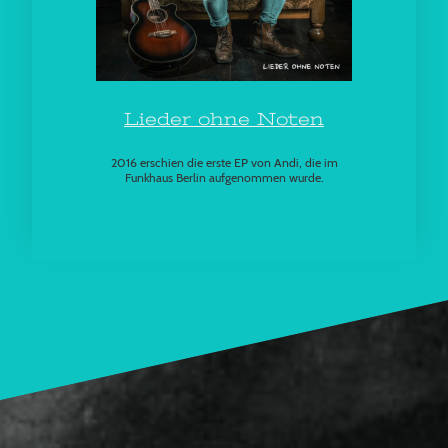
Lieder ohne Noten
2016 erschien die erste EP von Andi, die im
Funkhaus Berlin aufgenommen wurde.